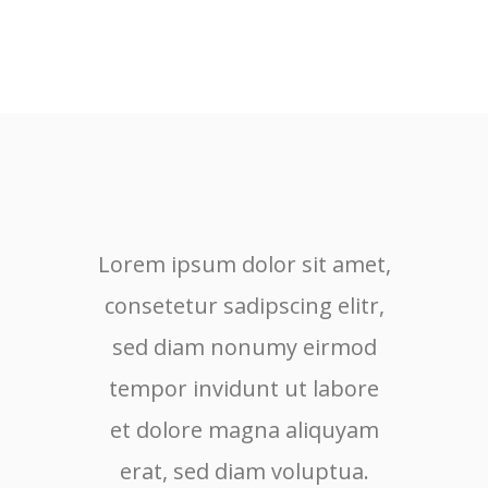
Lorem ipsum dolor sit amet,
Lore
consetetur sadipscing elitr,
cons
sed diam nonumy eirmod
sed
tempor invidunt ut labore
tem
et dolore magna aliquyam
et 
erat, sed diam voluptua.
er