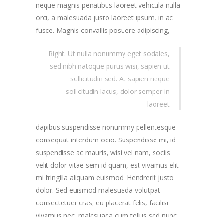
neque magnis penatibus laoreet vehicula nulla
orci, a malesuada justo laoreet ipsum, in ac
fusce.
Magnis convallis posuere adipiscing,
Right. Ut nulla nonummy eget sodales,
sed nibh natoque purus wisi, sapien ut
sollicitudin sed. At sapien neque
sollicitudin lacus, dolor semper in
laoreet
dapibus suspendisse nonummy pellentesque
consequat interdum odio. Suspendisse mi, id
suspendisse ac mauris, wisi vel nam, sociis
velit dolor vitae sem id quam, est vivamus elit
mi fringilla aliquam euismod. Hendrerit justo
dolor. Sed euismod malesuada volutpat
consectetuer cras, eu placerat felis, facilisi
vivamus nec, malesuada cum tellus sed nunc