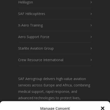
Helilagon
SAF Hélicoptères
X-Aero Training
Aero Support Force
Starlite Aviation Group
Crew Resource International
SAF Aerogroup delivers high-value aviation
services across Europe and Africa, combining
medical support, rapid response, and
advanced technologies to protect lives,
communities, and environments.
Manage Consent