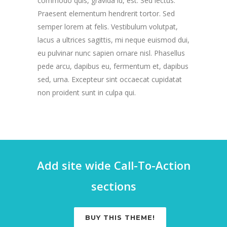
commodo quis, gravida id, est. Sed lectus.
Praesent elementum hendrerit tortor. Sed
semper lorem at felis. Vestibulum volutpat,
lacus a ultrices sagittis, mi neque euismod dui,
eu pulvinar nunc sapien ornare nisl. Phasellus
pede arcu, dapibus eu, fermentum et, dapibus
sed, urna. Excepteur sint occaecat cupidatat
non proident sunt in culpa qui.
Add site wide Call-To-Action
sections
BUY THIS THEME!