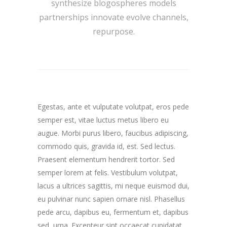
synthesize blogospheres models
partnerships innovate evolve channels,
repurpose.
Egestas, ante et vulputate volutpat, eros pede
semper est, vitae luctus metus libero eu
augue. Morbi purus libero, faucibus adipiscing,
commodo quis, gravida id, est. Sed lectus.
Praesent elementum hendrerit tortor. Sed
semper lorem at felis. Vestibulum volutpat,
lacus a ultrices sagittis, mi neque euismod dui,
eu pulvinar nunc sapien ornare nisl. Phasellus
pede arcu, dapibus eu, fermentum et, dapibus
sed, urna. Excepteur sint occaecat cupidatat